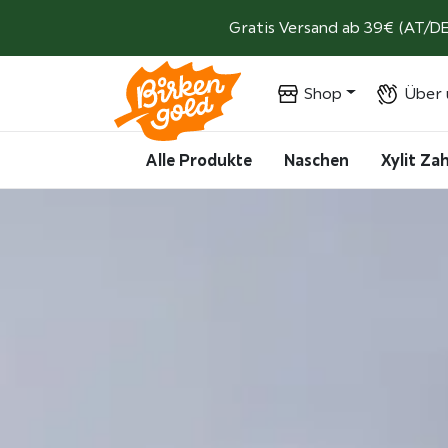
Weiter zum Inhalt
Gratis Versand ab 39€ (AT/DE
Shop
Über 
Alle Produkte
Naschen
Xylit Z