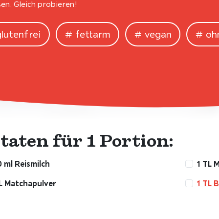
en. Gleich probieren!
glutenfrei
fettarm
vegan
oh
taten für 1 Portion:
 ml Reismilch
1 TL 
L Matchapulver
1 TL 