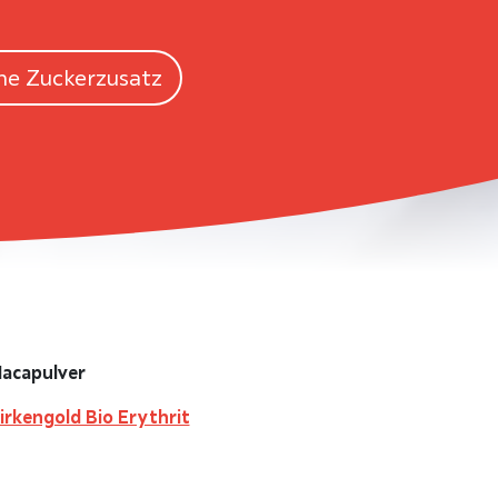
ne Zuckerzusatz
Macapulver
Birkengold Bio Erythrit