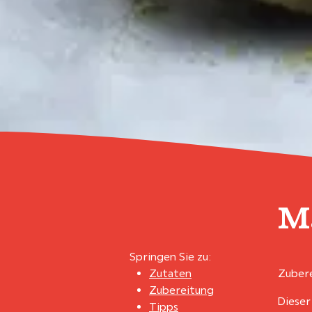
M
Springen Sie zu:
Zutaten
Zubere
Zubereitung
Dieser
Tipps