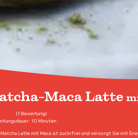
atcha-Maca Latte
mi
(1 Bewertung)
itungsdauer: 10 Minuten
 Matcha Latte mit Maca ist zuckrfrei und versorgt Sie mit En