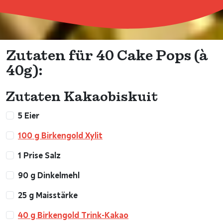
Zutaten für 40 Cake Pops (à
40g):
Zutaten Kakaobiskuit
5 Eier
100 g Birkengold Xylit
1 Prise Salz
90 g Dinkelmehl
25 g Maisstärke
40 g Birkengold Trink-Kakao