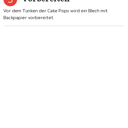
Vor dem Tunken der Cake Pops wird ein Blech mit
Backpapier vorbereitet.
Eintunken
Nun werden die Cake Pops einzeln getunkt. Dafür wird ein
Ende des Cake Pop Sticks in die Schokolade getunkt, in
eine Kugel gesteckt und anschließend in die Schokolade
getunkt.
Schmelzen
Die weiße Schokolade ebenso schmelzen und in einen
Spritzbeutel füllen. Gegebenenfalls kann aus einem
Folienbeutel ein Spritzbeutel gemacht werden, indem die
Schokolade eingefüllt wird und an einer Ecke die kleine