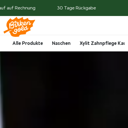
Weiter zum Inhalt
auf auf Rechnung
30 Tage Rückgabe
Search
Account
Me
Cart
Alle Produkte
Naschen
Xylit Zahnpflege Ka