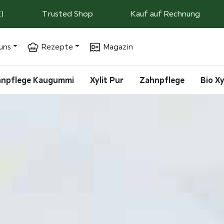
)
Trusted Shop
Kauf auf Rechnung
uns
Rezepte
Magazin
ahnpflege Kaugummi
Xylit Pur
Zahnpflege
Bio Xy