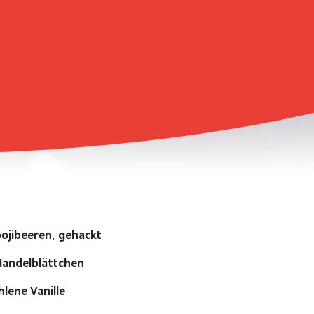
Gojibeeren, gehackt
Mandelblättchen
lene Vanille