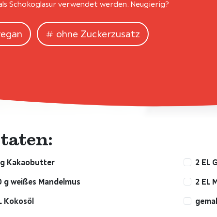
als Schokoglasur verwendet werden. Neugierig?
vegan
ohne Zuckerzusatz
taten:
 g Kakaobutter
2 EL 
0 g weißes Mandelmus
2 EL 
L Kokosöl
gemah