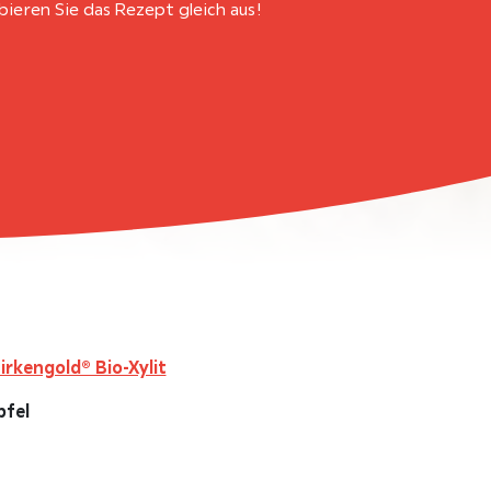
eren Sie das Rezept gleich aus!
irkengold® Bio-Xylit
pfel