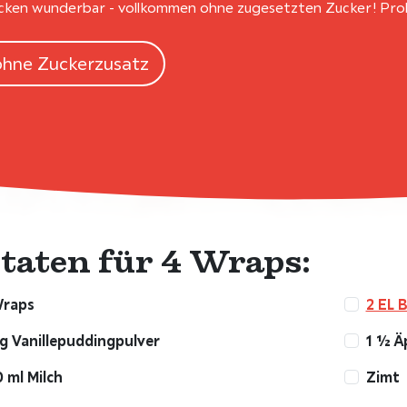
ken wunderbar - vollkommen ohne zugesetzten Zucker! Probi
ohne Zuckerzusatz
taten für 4 Wraps:
Wraps
2 EL B
g Vanillepuddingpulver
1 ½ Ä
 ml Milch
Zimt