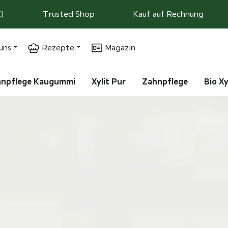
)
Trusted Shop
Kauf auf Rechnung
uns
Rezepte
Magazin
ahnpflege Kaugummi
Xylit Pur
Zahnpflege
Bio Xy