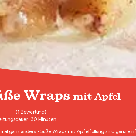
üße Wraps
mit Apfel
(1 Bewertung)
itungsdauer: 30 Minuten
mal ganz anders - Süße Wraps mit Apfelfüllung sind ganz ein