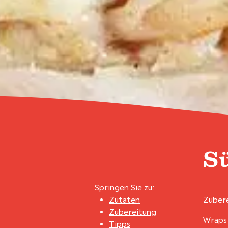
S
Springen Sie zu:
Zutaten
Zubere
Zubereitung
Wraps 
Tipps