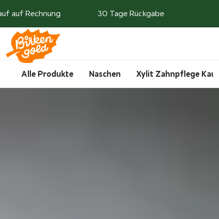
Weiter zum Inhalt
auf auf Rechnung
30 Tage Rückgabe
Search
Account
Me
Cart
Alle Produkte
Naschen
Xylit Zahnpflege Ka