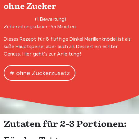
ohne Zucker
(1 Bewertung)
Zubereitungsdauer: 55 Minuten
Dieses Rezept für 8 fluffige Dinkel Marillenknödel ist als
süße Hauptspeise, aber auch als Dessert ein echter
Genuss. Hier geht's zur Anleitung!
ohne Zuckerzusatz
Zutaten für 2-3 Portionen: