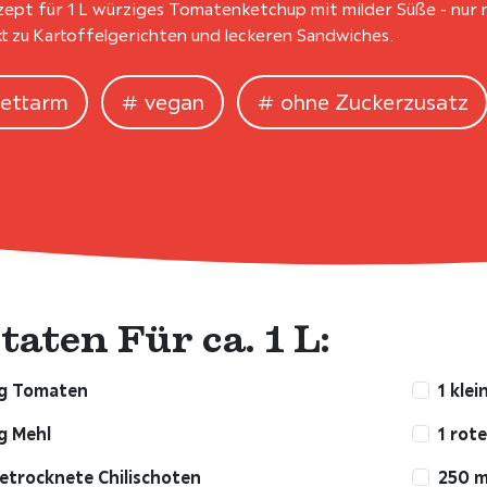
zept für 1 L würziges Tomatenketchup mit milder Süße - nur m
t zu Kartoffelgerichten und leckeren Sandwiches.
fettarm
vegan
ohne Zuckerzusatz
taten Für ca. 1 L:
kg Tomaten
1 klei
g Mehl
1 rot
etrocknete Chilischoten
250 m