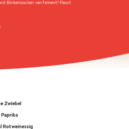
it Birkenzucker verfeinert! Passt
ne Zwiebel
e Paprika
l Rotweinessig