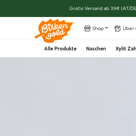
Weiter zum Inhalt
Gratis Versand ab 39€ (AT/DE
Shop
Über 
Alle Produkte
Naschen
Xylit Z