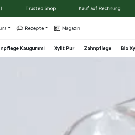
)
Trusted Shop
Kauf auf Rechnung
uns
Rezepte
Magazin
ahnpflege Kaugummi
Xylit Pur
Zahnpflege
Bio Xy