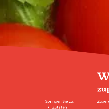
W
zu
Springen Sie zu:
Zubere
Zutaten