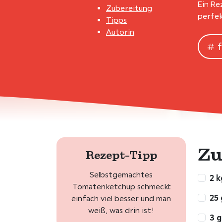
Ein Re
Zubereitung
perfek
Tipps
Autorin
Zu
Rezept-Tipp
Selbstgemachtes
2 
Tomatenketchup schmeckt
25 
einfach viel besser und man
weiß, was drin ist!
3 g