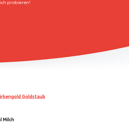
eich probieren!
Birkengold Goldstaub
l Milch