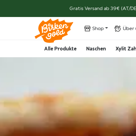
Weiter zum Inhalt
Gratis Versand ab 39€ (AT/DE
Shop
Über 
Alle Produkte
Naschen
Xylit Z