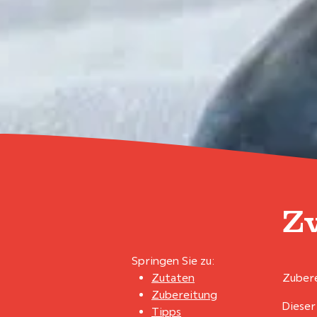
Z
Springen Sie zu:
Zutaten
Zubere
Zubereitung
Dieser
Tipps