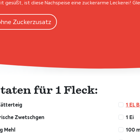
lit gesüßt, ist diese Nachspeise eine zuckerarme Leckerei! Gl
ohne Zuckerzusatz
taten für 1 Fleck:
lätterteig
1 EL 
frische Zwetschgen
1 Ei
g Mehl
100 m