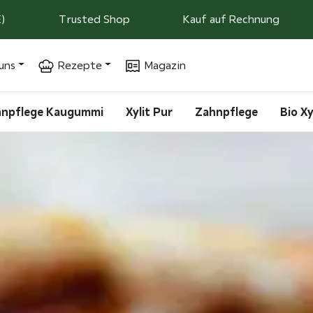
)
Trusted Shop
Kauf auf Rechnung
uns
Rezepte
Magazin
ahnpflege Kaugummi
Xylit Pur
Zahnpflege
Bio Xy