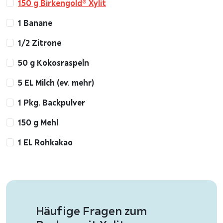
150 g Birkengold® Xylit
1 Banane
1/2 Zitrone
50 g Kokosraspeln
5 EL Milch (ev. mehr)
1 Pkg. Backpulver
150 g Mehl
1 EL Rohkakao
Häufige Fragen zum