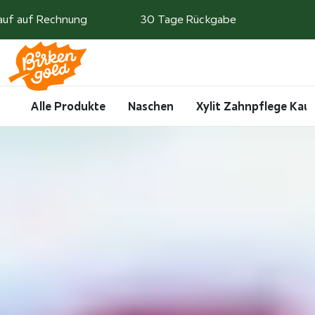
Weiter zum Inhalt
auf auf Rechnung
30 Tage Rückgabe
Search
Account
Me
Cart
Alle Produkte
Naschen
Xylit Zahnpflege Ka