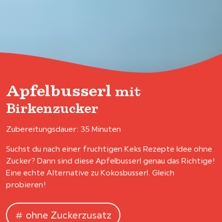
Apfelbusserl
mit
Birkenzucker
Zubereitungsdauer: 35 Minuten
Suchst du nach einer fruchtigen Keks Rezepte Idee ohne
Zucker? Dann sind diese Apfelbusserl genau das Richtige!
Eine echte Alternative zu Kokosbusserl. Gleich
probieren!
ohne Zuckerzusatz