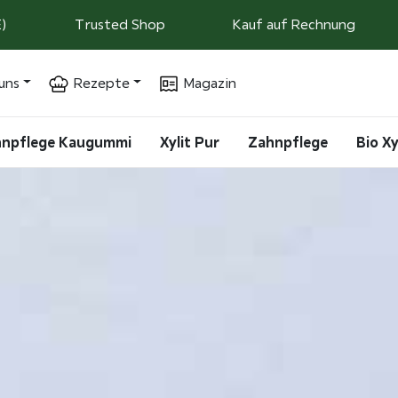
)
Trusted Shop
Kauf auf Rechnung
uns
Rezepte
Magazin
ahnpflege Kaugummi
Xylit Pur
Zahnpflege
Bio Xy