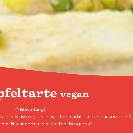
pfeltarte
vegan
(1 Bewertung)
nfacher Klassiker, der etwas her macht - diese französische A
hmeckt wunderbar zum Kaffee! Neugierig?