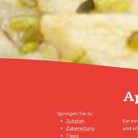
A
Springen Sie zu:
Zutaten
Ein ei
Zubereitung
und sc
Tipps