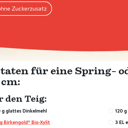
ohne Zuckerzusatz
taten für eine Spring- 
 cm:
 den Teig:
 g glattes Dinkelmehl
120 g
g Birkengold® Bio-Xylit
3 EL 