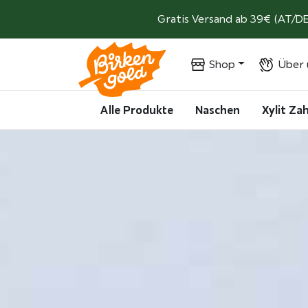
Weiter zum Inhalt
Gratis Versand ab 39€ (AT/DE
Shop
Über 
Alle Produkte
Naschen
Xylit Z