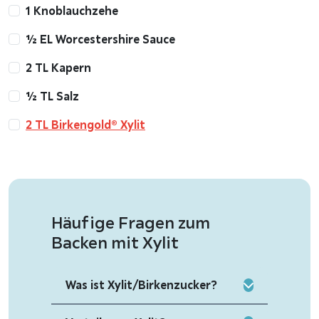
1 Knoblauchzehe
½ EL Worcestershire Sauce
2 TL Kapern
½ TL Salz
2 TL Birkengold® Xylit
Häufige Fragen zum
Backen mit Xylit
Was ist Xylit/Birkenzucker?