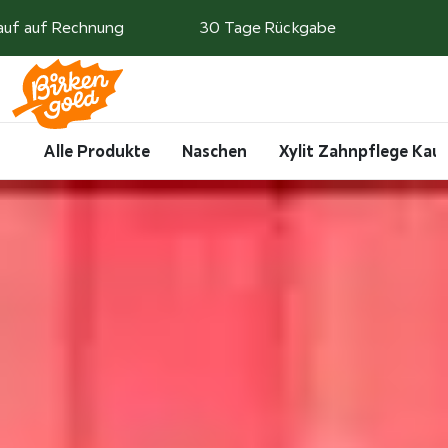
Weiter zum Inhalt
auf auf Rechnung
30 Tage Rückgabe
Search
Account
Me
Cart
Alle Produkte
Naschen
Xylit Zahnpflege Ka