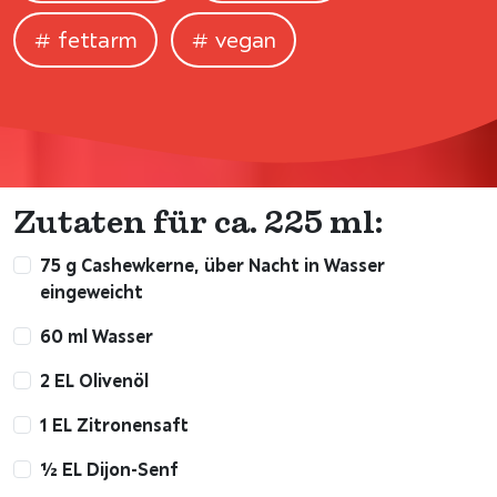
fettarm
vegan
Zutaten für ca. 225 ml:
75 g Cashewkerne, über Nacht in Wasser
eingeweicht
60 ml Wasser
2 EL Olivenöl
1 EL Zitronensaft
½ EL Dijon-Senf