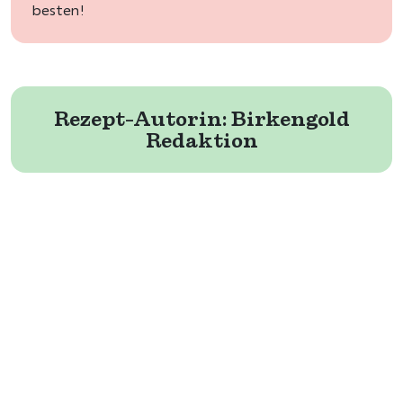
besten!
Rezept-Autorin:
Birkengold
Redaktion
Benötigen Sie noch die richtigen
Zutaten?
im Rezept verwendete Produkte sind orange
markiert