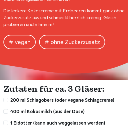
Die leckere Kokoscreme mit Erdbeeren kommt ganz ohne
Zuckerzusatz aus und schmeckt herrlich cremig. Gleich
probieren und mhmmm!
vegan
ohne Zuckerzusatz
Zutaten für ca. 3 Gläser:
200 ml Schlagobers (oder vegane Schlagcreme)
400 ml Kokosmilch (aus der Dose)
1 Eidotter (kann auch weggelassen werden)