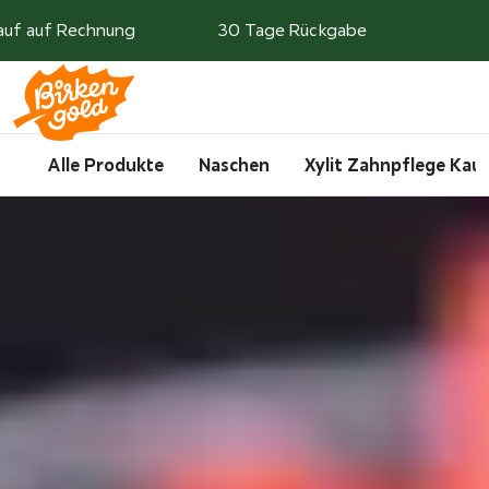
Weiter zum Inhalt
auf auf Rechnung
30 Tage Rückgabe
Search
Account
Me
Cart
Alle Produkte
Naschen
Xylit Zahnpflege Ka