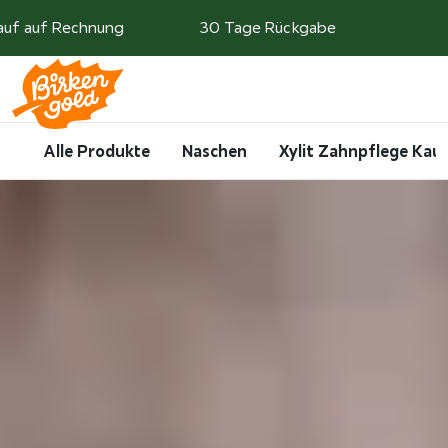
Weiter zum Inhalt
auf auf Rechnung
30 Tage Rückgabe
Search
Account
Me
Cart
Alle Produkte
Naschen
Xylit Zahnpflege Ka