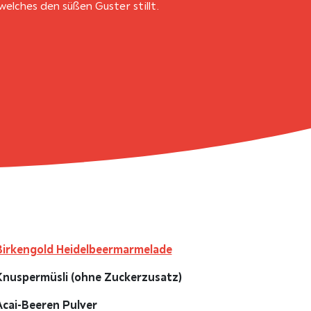
welches den süßen Guster stillt.
Birkengold Heidelbeermarmelade
Knuspermüsli (ohne Zuckerzusatz)
Acai-Beeren Pulver