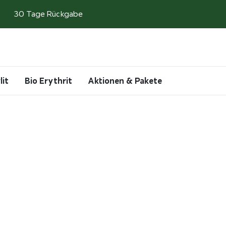
30 Tage Rückgabe
Search
Account
Cart
lit
Bio Erythrit
Aktionen & Pakete