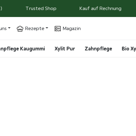
)
Trusted Shop
Kauf auf Rechnung
uns
Rezepte
Magazin
ahnpflege Kaugummi
Xylit Pur
Zahnpflege
Bio Xy