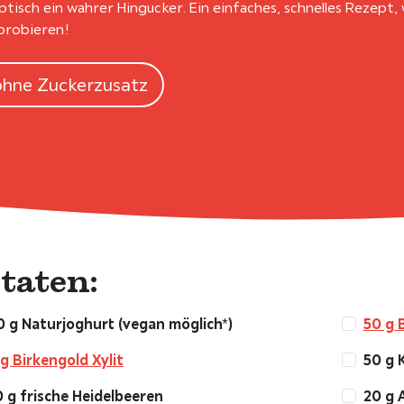
ptisch ein wahrer Hingucker. Ein einfaches, schnelles Rezept, 
probieren!
ohne Zuckerzusatz
taten:
 g Naturjoghurt (vegan möglich*)
50 g 
g Birkengold Xylit
50 g 
 g frische Heidelbeeren
20 g 