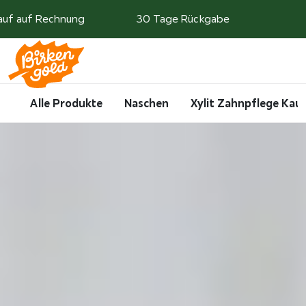
Weiter zum Inhalt
auf auf Rechnung
30 Tage Rückgabe
Search
Account
Me
Cart
Alle Produkte
Naschen
Xylit Zahnpflege Ka