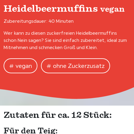
Heidelbeermuffins
vegan
Zubereitungsdauer: 40 Minuten
Wer kann zu diesen zuckerfreien Heidelbeermuffins
schon Nein sagen? Sie sind einfach zubereitet, ideal zum
Mitnehmen und schmecken Groß und Klein.
vegan
ohne Zuckerzusatz
Zutaten für ca. 12 Stück:
Für den Teig: