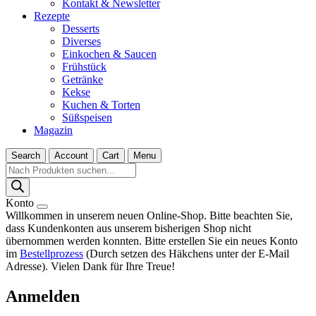
Kontakt & Newsletter
Rezepte
Desserts
Diverses
Einkochen & Saucen
Frühstück
Getränke
Kekse
Kuchen & Torten
Süßspeisen
Magazin
Search
Account
Cart
Menu
Products
search
Konto
Willkommen in unserem neuen Online-Shop. Bitte beachten Sie,
dass Kundenkonten aus unserem bisherigen Shop nicht
übernommen werden konnten. Bitte erstellen Sie ein neues Konto
im
Bestellprozess
(Durch setzen des Häkchens unter der E-Mail
Adresse). Vielen Dank für Ihre Treue!
Anmelden