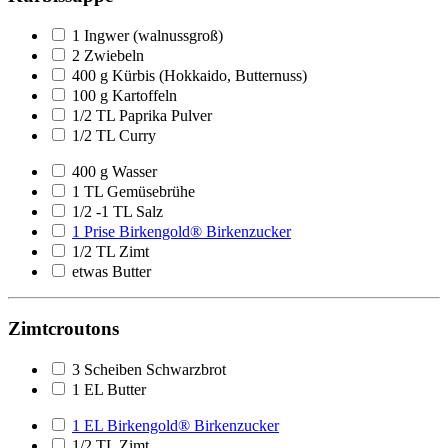
1 Ingwer (walnussgroß)
2 Zwiebeln
400 g Kürbis (Hokkaido, Butternuss)
100 g Kartoffeln
1/2 TL Paprika Pulver
1/2 TL Curry
400 g Wasser
1 TL Gemüsebrühe
1/2 -1 TL Salz
1 Prise Birkengold® Birkenzucker
1/2 TL Zimt
etwas Butter
Zimtcroutons
3 Scheiben Schwarzbrot
1 EL Butter
1 EL Birkengold® Birkenzucker
1/2 TL Zimt