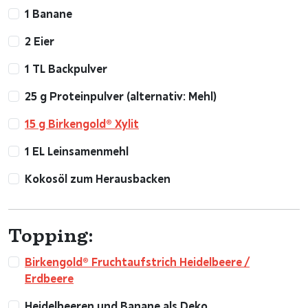
1 Banane
2 Eier
1 TL Backpulver
25 g Proteinpulver (alternativ: Mehl)
15 g Birkengold® Xylit
1 EL Leinsamenmehl
Kokosöl zum Herausbacken
Topping:
Birkengold® Fruchtaufstrich Heidelbeere /
Erdbeere
Heidelbeeren und Banane als Deko