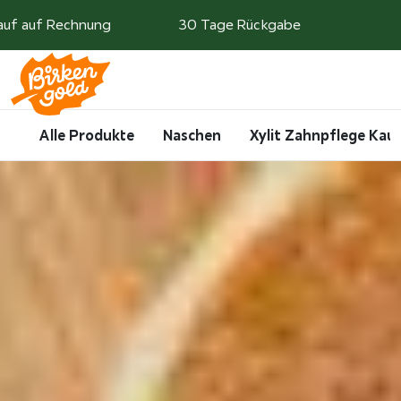
Weiter zum Inhalt
auf auf Rechnung
30 Tage Rückgabe
Search
Account
Me
Cart
Alle Produkte
Naschen
Xylit Zahnpflege Ka