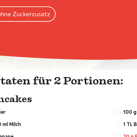
ohne Zuckerzusatz
taten für 2 Portionen:
ncakes
ier
100 g
 ml Milch
1 TL 
Banane
20 g 