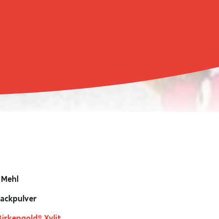
 Mehl
Backpulver
Birkengold® Xylit