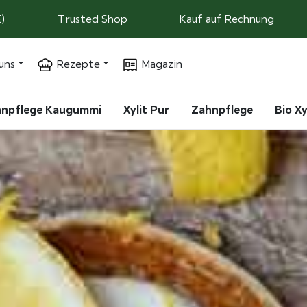
)
Trusted Shop
Kauf auf Rechnung
uns
Rezepte
Magazin
ahnpflege Kaugummi
Xylit Pur
Zahnpflege
Bio Xy