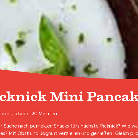
icknick Mini Panca
itungsdauer: 20 Minuten
r Suche nach perfekten Snacks fürs nächste Picknick? Wie wär
es? Mit Obst und Joghurt verzieren und genießen! Gleich pr