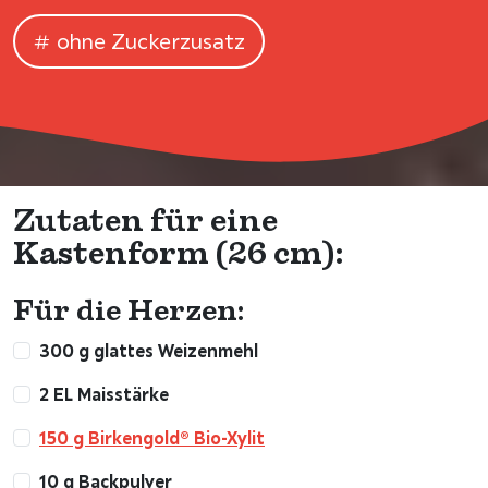
ohne Zuckerzusatz
Zutaten für eine
Kastenform (26 cm):
Für die Herzen:
300 g glattes Weizenmehl
2 EL Maisstärke
150 g Birkengold® Bio-Xylit
10 g Backpulver