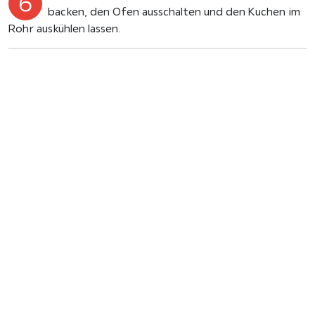
backen, den Ofen ausschalten und den Kuchen im
Rohr auskühlen lassen.
Nach dem herausstürzen kommt noch eine
Schokoglasur darauf: Dafür die
Birkengold®
Edelbitterschokolade
mit einem EL Öl über einem
Wasserbad schmelzen lassen.
Die Glasur auf den Kuchen geben und diesen dann
noch nach Belieben verzieren. Wie wäre es mit
Rosenblättern oder gefriergetrockneten Erdbeeren?