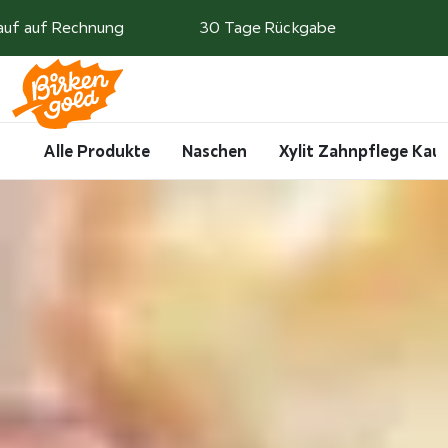
Weiter zum Inhalt
auf auf Rechnung
30 Tage Rückgabe
Search
Account
Me
Cart
Alle Produkte
Naschen
Xylit Zahnpflege Ka