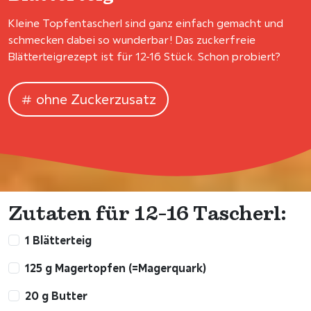
Kleine Topfentascherl sind ganz einfach gemacht und
schmecken dabei so wunderbar! Das zuckerfreie
Blätterteigrezept ist für 12-16 Stück. Schon probiert?
ohne Zuckerzusatz
Zutaten für 12-16 Tascherl:
1 Blätterteig
125 g Magertopfen (=Magerquark)
20 g Butter