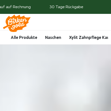
Weiter zum Inhalt
auf auf Rechnung
30 Tage Rückgabe
Search
Account
Me
Cart
Alle Produkte
Naschen
Xylit Zahnpflege Ka