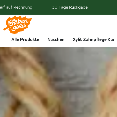
Weiter zum Inhalt
auf auf Rechnung
30 Tage Rückgabe
Search
Account
Me
Cart
Alle Produkte
Naschen
Xylit Zahnpflege Ka