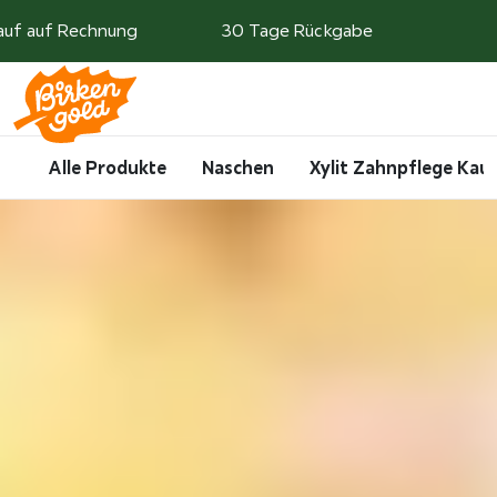
Weiter zum Inhalt
auf auf Rechnung
30 Tage Rückgabe
Search
Account
Me
Cart
Alle Produkte
Naschen
Xylit Zahnpflege Ka