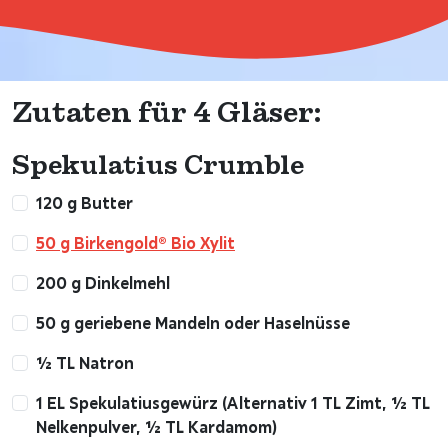
Zutaten für 4 Gläser:
Spekulatius Crumble
120 g Butter
50 g Birkengold® Bio Xylit
200 g Dinkelmehl
50 g geriebene Mandeln oder Haselnüsse
½ TL Natron
1 EL Spekulatiusgewürz (Alternativ 1 TL Zimt, ½ TL
Nelkenpulver, ½ TL Kardamom)