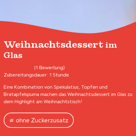
Weihnachtsdessert
im
Glas
(1 Bewertung)
Zubereitungsdauer: 1 Stunde
Eine Kombination von Spekulatius, Topfen und
Bratapfelspuma machen das Weihnachtsdessert im Glas zu
dem Highlight am Weihnachtstisch!
ohne Zuckerzusatz