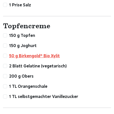
1 Prise Salz
Topfencreme
150 g Topfen
150 g Joghurt
50 g Birkengold® Bio Xylit
2 Blatt Gelatine (vegetarisch)
200 g Obers
1 TL Orangenschale
1 TL selbstgemachter Vanillezucker