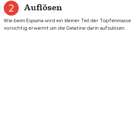
Auflösen
Wie beim Espuma wird ein kleiner Teil der Topfenmasse
vorsichtig erwärmt um die Gelatine darin aufzulösen. .
Vermengen
Anschließend wird nach und nach die kalte Topfenmasse
mit der Gelatine-Masse vermengt.
Unterheben
Zum Schluss das Schlagobers schlagen und sorgfältig
unter die Topfenmasse heben.
Schichtdessert vollenden