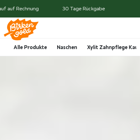
Weiter zum Inhalt
auf auf Rechnung
30 Tage Rückgabe
Search
Account
Me
Cart
Alle Produkte
Naschen
Xylit Zahnpflege Ka