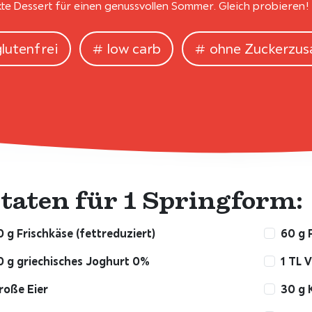
te Dessert für einen genussvollen Sommer. Gleich probieren!
glutenfrei
low carb
ohne Zuckerzus
taten für 1 Springform:
 g Frischkäse (fettreduziert)
60 g P
 g griechisches Joghurt 0%
1 TL V
roße Eier
30 g 