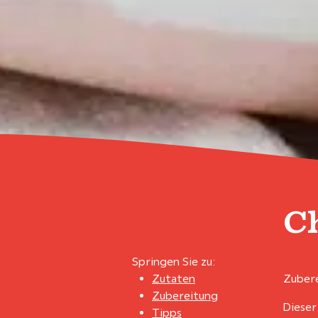
C
Springen Sie zu:
Zutaten
Zubere
Zubereitung
Dieser
Tipps