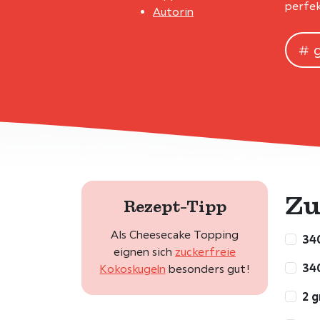
perfek
Autorin
Zu
Rezept-Tipp
Als Cheesecake Topping
340
eignen sich
zuckerfreie
340
Kokoskugeln
besonders gut!
2 g