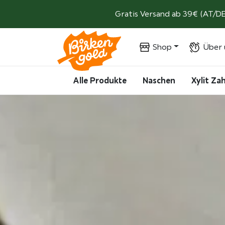
Weiter zum Inhalt
Gratis Versand ab 39€ (AT/DE
Shop
Über 
Alle Produkte
Naschen
Xylit Z