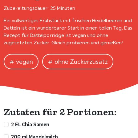
Zubereitungsdauer: 25 Minuten
Ein vollwertiges Frühstück mit frischen Heidelbeeren und
Datteln ist ein wunderbarer Start in einen tollen Tag. Das
Rezept für Dattelporridge ist vegan und ohne
zugesetzten Zucker. Gleich probieren und genießen!
vegan
ohne Zuckerzusatz
Zutaten für 2 Portionen:
2 EL Chia Samen
200 ml Mandelmilch