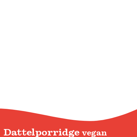
Dattelporridge
vegan