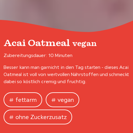
Acai Oatmeal
vegan
Zubereitungsdauer: 10 Minuten
Besser kann man garnicht in den Tag starten - dieses Acai
Oatmeal ist voll von wertvollen Nährstoffen und schmeckt
dabei so köstlich cremig und fruchtig.
fettarm
vegan
ohne Zuckerzusatz