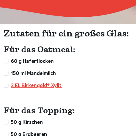
Zutaten für ein großes Glas:
Für das Oatmeal:
60 g Haferflocken
150 ml Mandelmilch
2 EL Birkengold® Xylit
Für das Topping:
50 g Kirschen
50 g Erdbeeren