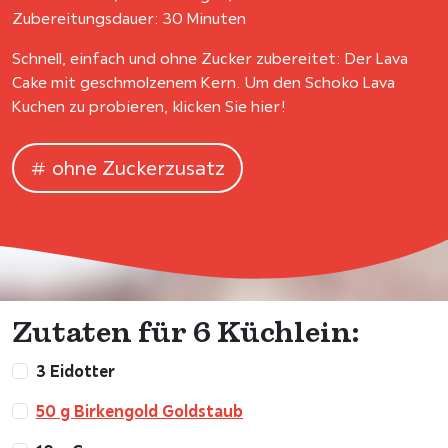
Zubereitungsdauer: 30 Minuten
Schnell, einfach und ohne Zucker zubereitet: Der Lava
Cake mit geschmolzenem Kern. Um den Schoko Lava
Kuchen zu probieren, klicken Sie hier!
ohne Zuckerzusatz
Zutaten für 6 Küchlein:
3 Eidotter
50 g Birkengold Goldstaub