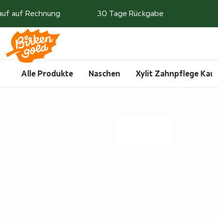
Weiter zum Inhalt
auf auf Rechnung
30 Tage Rückgabe
Search
Account
Me
Cart
Alle Produkte
Naschen
Xylit Zahnpflege Ka