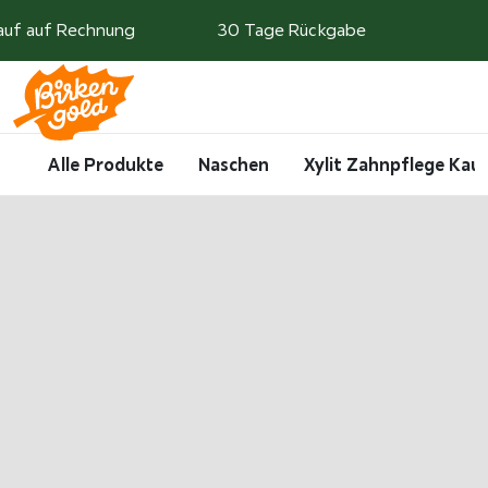
Weiter zum Inhalt
auf auf Rechnung
30 Tage Rückgabe
Search
Account
Me
Cart
Alle Produkte
Naschen
Xylit Zahnpflege Ka