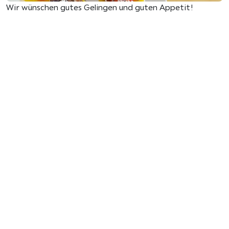
Wir wünschen gutes Gelingen und guten Appetit!
Wir freuen uns über Ihre Bewertung
Jetzt Rezept bewerten und
Gutschein erhalten!
Rezept-Tipp
Wer keine Lust auf ein fruchtiges Topping hat,