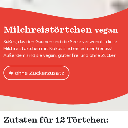
Milchreistörtchen
vegan
Süßes, das den Gaumen und die Seele verwöhnt- diese
Milchreistörtchen mit Kokos sind ein echter Genuss!
Außerdem sind sie vegan, glutenfrei und ohne Zucker.
ohne Zuckerzusatz
Zutaten für 12 Törtchen: