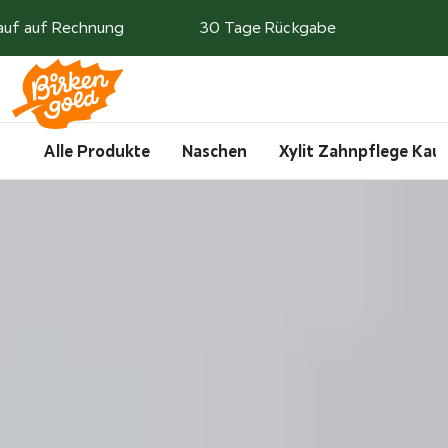
Weiter zum Inhalt
auf auf Rechnung
30 Tage Rückgabe
Search
Account
Me
Cart
Alle Produkte
Naschen
Xylit Zahnpflege Ka