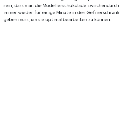
sein, dass man die Modellierschokolade zwischendurch
immer wieder für einige Minute in den Gefrierschrank
geben muss, um sie optimal bearbeiten zu können.
Formen
Am besten mit Modellierwerkzeug, welches auch für
Fondant verwendet wird, kleine Bärte (ca. 2 cm)
entweder freihand oder mit einer Schablone vorsichtig
ausschneiden. Die Ränder glätten und gegebenenfalls
etwas Einritzen, um Barthaare nachzuahmen. Für die
Augen einfach Kugeln rollen. Wer möchte, kann aus den
Resten auch noch kleine Hüte formen. Die Verzierungen
bis kurz vor der Verwendung in den Kühlschrank geben.
Je nachdem, wie man die Cupcakes verzieren möchte,
können Bärte auf einen Cakepopstiel oder Zahnstocher
gesteckt werden bzw. die Cupcakes direkt mit Bart,
Augen und Hut dekoriert werden. Da das Frosting