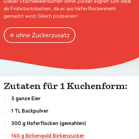
Dieser Stachelbeerkuchen ohne Zucker eignet sich ideal
als Frühstückskuchen, da er aus Haferflockenmehl
gemacht wird. Gleich probieren!
ohne Zuckerzusatz
Zutaten für 1 Kuchenform:
3 ganze Eier
1 TL Backpulver
300 g Haferflocken (gemahlen)
140 g Birkengold Birkenzucker