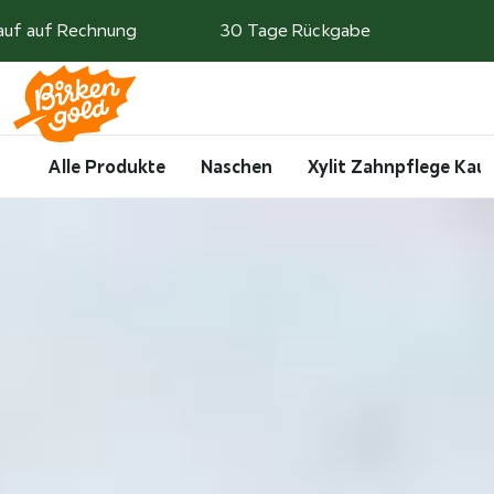
Weiter zum Inhalt
auf auf Rechnung
30 Tage Rückgabe
Search
Account
Me
Cart
Alle Produkte
Naschen
Xylit Zahnpflege Ka