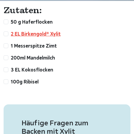
Zutaten:
50 g Haferflocken
2 EL Birkengold® Xylit
1 Messerspitze Zimt
200ml Mandelmilch
3 EL Kokosflocken
100g Ribisel
Häufige Fragen zum
Backen mit Xylit