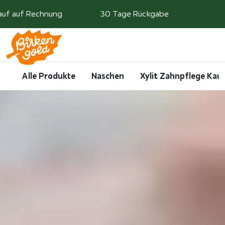
Weiter zum Inhalt
auf auf Rechnung
30 Tage Rückgabe
Search
Account
Me
Cart
Alle Produkte
Naschen
Xylit Zahnpflege Ka