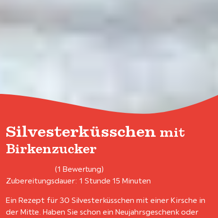
Silvesterküsschen
mit
Birkenzucker
(1 Bewertung)
Zubereitungsdauer: 1 Stunde 15 Minuten
Ein Rezept für 30 Silvesterküsschen mit einer Kirsche in
der Mitte. Haben Sie schon ein Neujahrsgeschenk oder