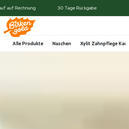
Weiter zum Inhalt
auf auf Rechnung
30 Tage Rückgabe
Search
Account
Me
Cart
Alle Produkte
Naschen
Xylit Zahnpflege Ka