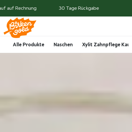
Weiter zum Inhalt
auf auf Rechnung
30 Tage Rückgabe
Search
Account
Me
Cart
Alle Produkte
Naschen
Xylit Zahnpflege Ka