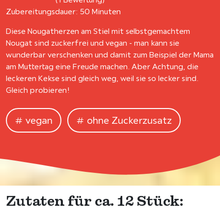
Zubereitungsdauer: 50 Minuten
Diese Nougatherzen am Stiel mit selbstgemachtem
Nougat sind zuckerfrei und vegan - man kann sie
wunderbar verschenken und damit zum Beispiel der Mama
am Muttertag eine Freude machen. Aber Achtung, die
leckeren Kekse sind gleich weg, weil sie so lecker sind.
Gleich probieren!
vegan
ohne Zuckerzusatz
Zutaten für ca. 12 Stück: