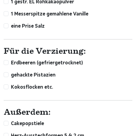
1 gestr. EL Rohkakaopulver
1 Messerspitze gemahlene Vanille
eine Prise Salz
Für die Verzierung:
Erdbeeren (gefriergetrocknet)
gehackte Pistazien
Kokosflocken etc.
Außerdem:
Cakepopstiele
Herz-Ausstechformen 5 & 2 cm