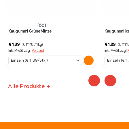
(66)
Kaugummi Grüne Minze
Kaugummi Ic
€
1,89
€
1,89
(
€
111,18
/ 1 kg)
(
€
111,1
Inkl. MwSt.
zzgl.
Versand
Inkl. MwSt.
zzgl.
Alle Produkte ->