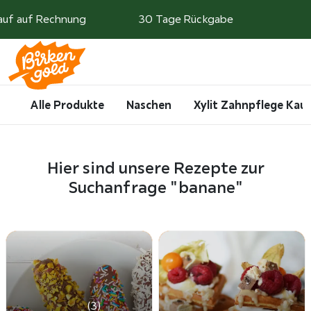
Weiter zum Inhalt
auf auf Rechnung
30 Tage Rückgabe
Search
Account
Me
Cart
Alle Produkte
Naschen
Xylit Zahnpflege Ka
Hier sind unsere Rezepte zur
Suchanfrage "banane"
(3)