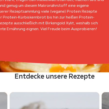
und genug um diesem Makronährstoff eine eigene
serer Rezeptsammlung viele (vegane) Protein Rezepte
 Protein-Kürbiskernbrot bis hin zur heißen Protein-
ezepte ausschließlich mit Birkengold Xylit, weshalb sich
erte Ernährung eignen. Viel Freude beim Ausprobieren!
Entdecke unsere Rezepte