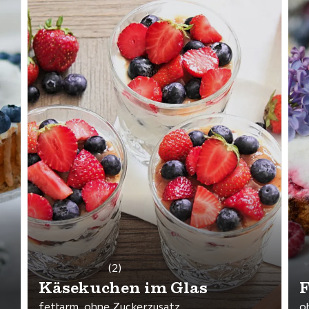
(2)
Käsekuchen im Glas
F
fettarm, ohne Zuckerzusatz
o