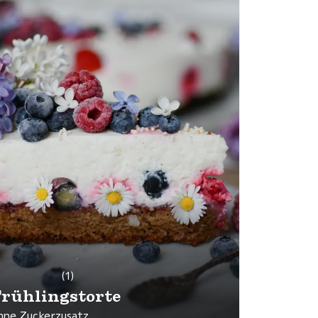
(1)
rühlingstorte
hne Zuckerzusatz