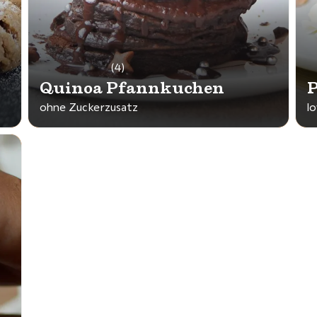
(4)
Quinoa Pfannkuchen
P
ohne Zuckerzusatz
l