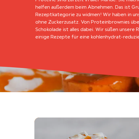
helfen außerdem beim Abnehmen. Das ist Gr
Rezeptkategorie zu widmen! Wir haben in un
ohne Zuckerzusatz. Von Proteinbrownies über
Schokolade ist alles dabei. Wir süßen unsere R
einige Rezepte für eine kohlenhydrat-reduzi