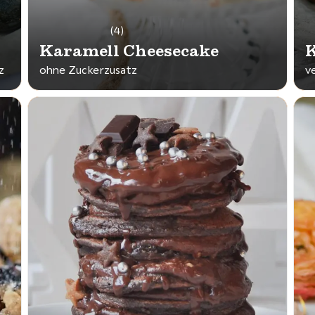
(4)
Karamell Cheesecake
K
z
ohne Zuckerzusatz
v