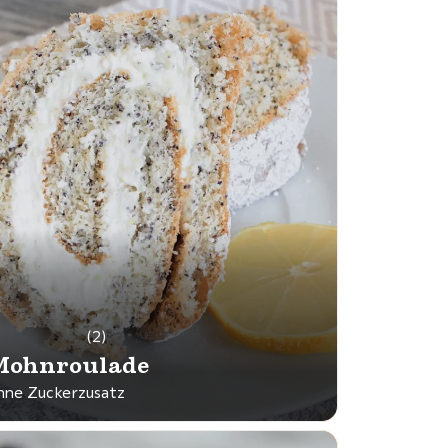
(2)
Mohnroulade
hne Zuckerzusatz