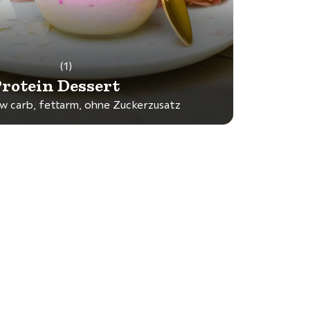
(1)
rotein Dessert
ow carb, fettarm, ohne Zuckerzusatz