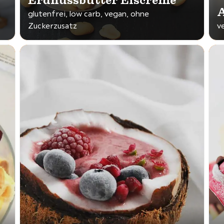
Erdnussbutter Eiscreme
A
glutenfrei, low carb, vegan, ohne
Zuckerzusatz
v