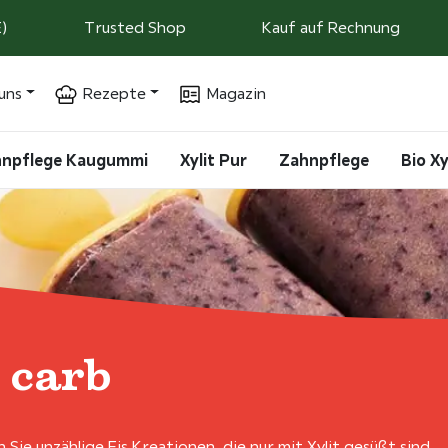
)
Trusted Shop
Kauf auf Rechnung
uns
Rezepte
Magazin
ahnpflege Kaugummi
Xylit Pur
Zahnpflege
Bio Xy
 carb
 Sie unzählige Eis Kreationen, die nur mit Xylit gesüßt sind.