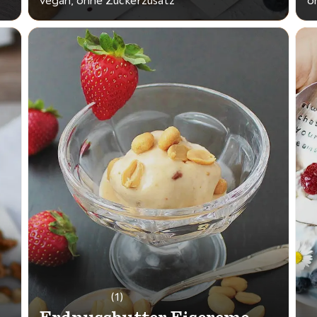
vegan, ohne Zuckerzusatz
o
(1)