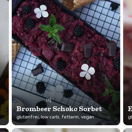
(1)
Brombeer Schoko Sorbet
E
glutenfrei, low carb, fettarm, vegan
g