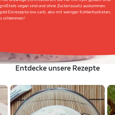
 großteils vegan sind und ohne Zuckerzusatz auskommen.
gold Eisrezepte low carb, also mit weniger Kohlenhydraten,
los schlemmen!
Entdecke unsere Rezepte