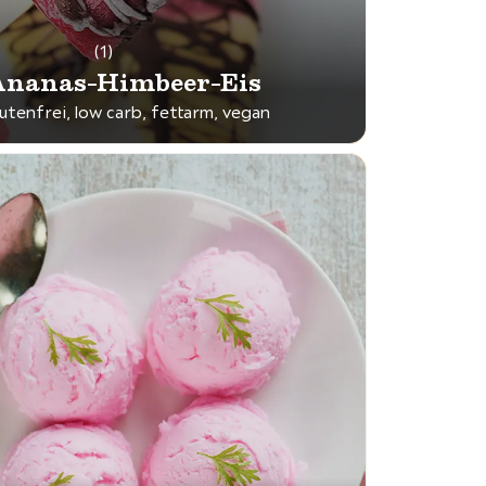
(1)
nanas-Himbeer-Eis
lutenfrei, low carb, fettarm, vegan