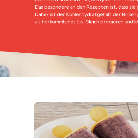
Das besondere an den Rezepten ist, dass sie
Daher ist der Kohlenhydratgehalt der Birken
als herkömmliches Eis. Gleich probieren und 