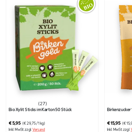
(27)
Bio Xylit Sticks im Karton 50 Stück
Birkenzucker 
€
5,95
€
15,95
(
€
29,75
/ 1 kg)
(
€
15,
Inkl. MwSt.
zzgl.
Versand
Inkl. MwSt.
zzgl.