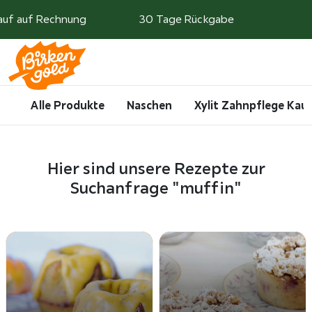
Weiter zum Inhalt
Kauf auf Rechnung
30 Tage Rückgabe
Search
Account
Me
Cart
Alle Produkte
Naschen
Xylit Zahnpflege Ka
Hier sind unsere Rezepte zur
Suchanfrage "muffin"