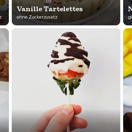
(1)
Vanille Tartelettes
N
z
ohne Zuckerzusatz
g