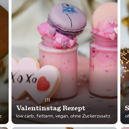
(1)
Valentinstag Rezept
S
z
low carb, fettarm, vegan, ohne Zuckerzusatz
o