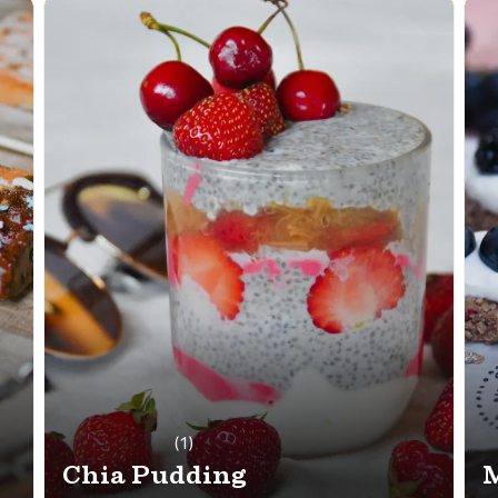
(1)
Chia Pudding
M