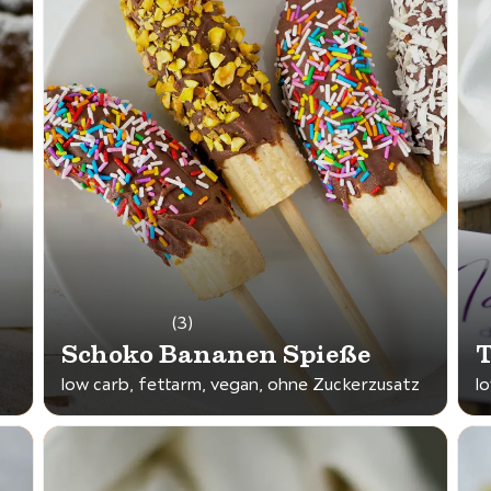
(3)
Schoko Bananen Spieße
T
low carb, fettarm, vegan, ohne Zuckerzusatz
l