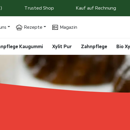
)
Trusted Shop
Kauf auf Rechnung
uns
Rezepte
Magazin
ahnpflege Kaugummi
Xylit Pur
Zahnpflege
Bio Xy