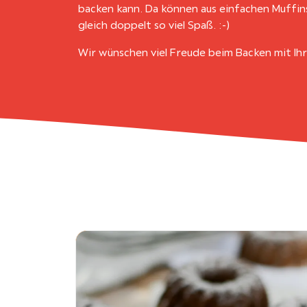
backen kann. Da können aus einfachen Muffin
gleich doppelt so viel Spaß. :-)
Wir wünschen viel Freude beim Backen mit Ih