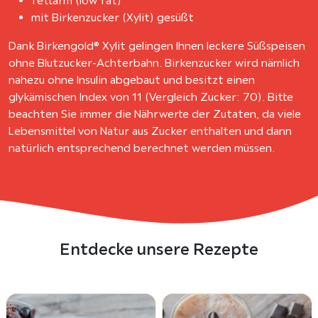
fettarm (low fat)
mit Birkenzucker (Xylit) gesüßt
Dank Birkengold® Xylit gelingen Ihnen leckere Süßspeisen
ohne Blutzucker-Achterbahn. Birkenzucker wird nämlich
nahezu ohne Insulin abgebaut und besitzt einen
glykämischen Index von 11 (Vergleich Zucker: 70). Bitte
beachten Sie immer die Nährwerte der Zutaten, da viele
Lebensmittel von Natur aus Zucker enthalten und dann
natürlich entsprechend berechnet werden müssen.
Entdecke unsere Rezepte