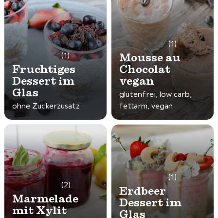
(1)
Mousse au
(1)
Fruchtiges
Chocolat
Dessert im
vegan
Glas
glutenfrei, low carb,
ohne Zuckerzusatz
fettarm, vegan
(1)
(2)
Erdbeer
Marmelade
Dessert im
mit Xylit
Glas