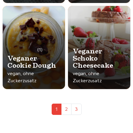
Veganer
(1)
Veganer
Schoko
Cookie Dough
Cheesecake
vegan, ohne
vegan, ohne
Zuckerzusatz
Zuckerzusatz
Seitennavigation
Aktuelle Seite
Seite
Seite
1
2
3