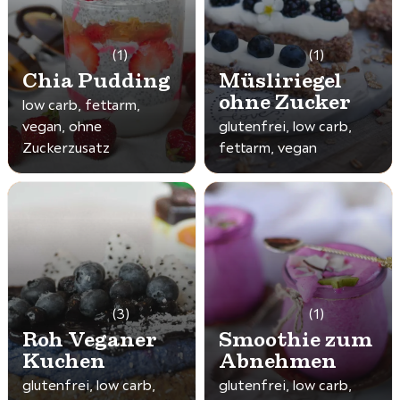
(1)
(1)
Chia Pudding
Müsliriegel
ohne Zucker
low carb, fettarm,
vegan, ohne
glutenfrei, low carb,
Zuckerzusatz
fettarm, vegan
(3)
(1)
Roh Veganer
Smoothie zum
Kuchen
Abnehmen
glutenfrei, low carb,
glutenfrei, low carb,